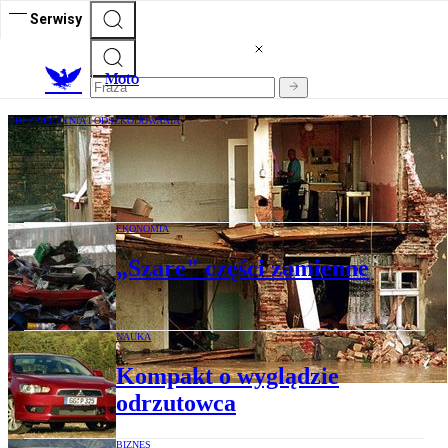
Serwisy
M
oto
UBEZPIECZENIA I ODSZKODOWANIA
Sprawdź definicje wiatru i śniegu
EKONOMIA
„Szare" części zamienne
NAUKA
Kompakt o wyglądzie
odrzutowca
BIZNES