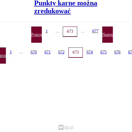
Punkty karne można
zredukować
1
...
...
677
673
Poprzednia
Następna
1
...
670
671
672
674
675
676
6
673
przednia